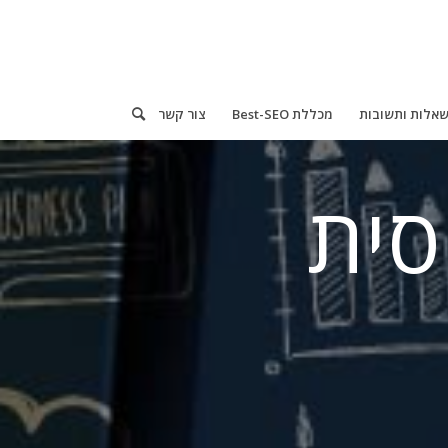
אלות ותשובות
מכללת Best-SEO
צור קשר
סית