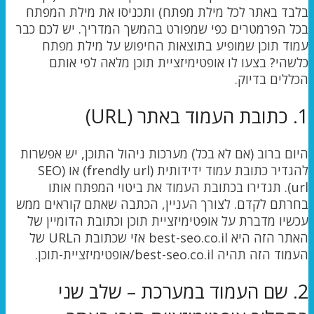
בלבד באתר לכל מילת מפתח) ותכניסו את מילת המפתח
בכל הפרמטרים כפי שמפורט בהמשך המדריך. יש לכם כבר
עמוד תוכן שמופיע בתוצאות החיפוש על מילת מפתח
כלשהי? בצעו לו אופטימיזציית תוכן מלאה לפי אותם
הכללים בדיוק.
1. כתובת העמוד באתר (URL)
היום ברוב (אם לא בכל) מערכות ניהול התוכן, יש אפשרות
להגדיר כתובת עמוד ידידותית (frendly url) או (SEO
url). תגדירו בכתובת העמוד את ביטוי המפתח אותו
בחרתם לקדם. לצורך העניין, הכתבה שאתם קוראים ממש
עכשיו מדברת על אופטימיזציית תוכן וכתובת הדומיין של
האתר הזה היא best-seo.co.il אזי שכתובת הURL של
העמוד הזה תהיה best-seo.co.il/אופטימיזציית-תוכן.
2. שם העמוד במערכת – שלב שני