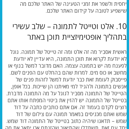
יחסית ולשפר את זמני הטעינה של האתר שלכם מה
שישפיע לטובה על קידום האתר שלכם.
10. אלט וטייטל לתמונה – שלב עשירי
בתהליך אופטימיזציית תוכן באתר
ראשית אסביר מה זה אלט ומה זה טייטל של תמונה. גוגל
לא יודעת לקרוא את תוכן התמונה, היא עדיין לא יודעת
לפענח מה יש בתמונה עצמה. האם מדובר למשל בנוף או
מחשב או כוס מים. למרות שהם בהחלט עם הפנים לשם.
פייסבוק לעומת זאת כבר יודעת למשל לזהות פנים של
אנשים בתמונה ולהגיד למי מאיתנו הן שייכות. בכל אופן,
הטייטל של התמונה מסביר לגוגל על מה התמונה מדברת.
בטייטל של התמונה יש להזין את ביטוי המפתח אותו אתם
רוצים לקדם בעמוד זה. אם אתם כותבים כתבה על דוד
שמש ואתם מכניסים במאמר תמונה עם צילום של דוד
שמש – תדאגו שיהיה כתוב בטייטל של התמונה דוד שמש.
יחד עם זאת, תשתדלו שהתיאור שהזנתם אכן יתאר את מה