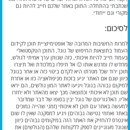
שכתבתי בהתחלה: התוכן באתר שלכם חייב להיות גם
מקורי וגם ייחודי.
לסיכום:
למרות החשיבות המרובה של אופטימיזציית תוכן לקידום
העמוד בתוצאות החיפוש של גוגל, התוכן הטקסטואלי
בעמוד חייב להיות איכותי, כזה שנותן ערך אמיתי לגולש,
מחדש לו ומרגש אותו 🙂 אל תיפלו במלכודת ואל תיצרו
תוכן ירוד שכל מטרתו היא לקדם ביטוי כזה או אחר בגוגל.
כיוון שגם אם האתר יגיע בזכות מניפולאציה כזו או אחרת
למיקום גבוהה בגוגל ויגיעו לאתר המון גולשים, הם יראו
שם תוכן לא איכותי וכתוצאה מכך יצאו מהאתר ולא יחזרו
אליו. האלגוריטם של גוגל יבין בסופו של דבר שמדובר
למעשה באתר עם תוכן לא איכותי (זמני שהייה נמוכים
באתר ואחוזי נטישה גבוהים) ויגיע למסקנה שאין לו שום
אינטרס להחזיק את האתר הזה במיקומים גבוהים כיוון
שגוגל מעוניינים לספק ללקוחות שלהם (הגולשים) את