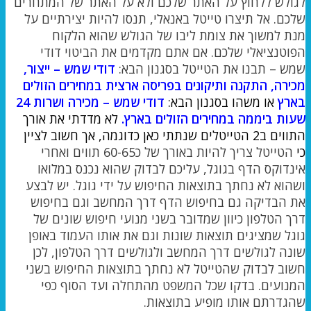
לגולש ללחוץ על האתר שלכם ולא על האתר של המתחרים
שלכם. אל תיצרו טייטל באנאלי, תנסו להיות יצירתיים על
מנת למשוך את צומת ליבו של הגולש שהוא הלקוח
הפוטנציאלי שלכם. אם אתם מקדמים את הביטוי דודי
שמש – תבנו את הטייטל בסגנון הבא:
דודי שמש – ייצור,
מכירה, התקנה ותיקונים בפריסה ארצית במחירים הזולים
בארץ
או משהו בסגנון הבא:
דודי שמש – מכירה ושרות 24
שעות ביממה במחירים הזולים בארץ.
לא מדדתי את אורך
התווים ב2 הטייטלים שנתתי כאן כדוגמה, אך חשוב לציין
כי
הטייטל צריך להיות באורך של כ60-65 תווים ואחרי
אינדוקס הדף בגוגל, עליכם לבדוק שהוא נכנס במלואו
ושהוא לא נחתך בתוצאות החיפוש על ידי גוגל. יש לבצע
את הבדיקה גם בחיפוש הדף דרך המחשב וגם בחיפוש
דרך הטלפון כיוון שמדובר בשני מנועי חיפוש שונים של
גוגל שמציגים תוצאות שונות וגם את אותו העמוד באופן
שונה לגולשים דרך המחשב ולגולשים דרך הטלפון, לכן
חשוב לבדוק שהטייטל לא נחתך בתוצאות החיפוש בשני
המנועים. בדקו שכל המשפט מהתחלה ועד הסוף כפי
שהגדרתם אותו מופיע בתוצאות.