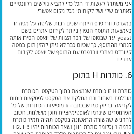
אני משתדל לעשות די הכל כדי להביא גולשים רלוונטייים
לאתרים שלי ושל לקוחותי מכל מקום אפשרי.
במערכת וורדפרס הייתה שנים רבות שליטה על מטה זו
באמצעות התוסף הנפוץ ביותר לקידום אתרים בשם
yoast. עד שבסופו של דבר הצוות של יואסט הסירו אותה
לגמרי מהתוסף, כך שכיום כבר לא ניתן להזין תוכן במטה
קיוורדס באתרי וורדפרס עם התוסף של יואסט לקידום
אתרים.
6. כותרות H בתוכן
כותרת H זו כותרת שנמצאת בתוך הטקסט. הכותרת
מובלטת בשחור וגם מחלקת את הטקסט לפסקאות נוחות
לקריאה. בדיוק כמו שבכתבה זו מופיעות הכותרות של כל
הפרמטרים שיגרמו לאופטימיזציית תוכן מושלמת. חשוב
להדגיש שהשורה הראשונה בטקסט תהיה תמיד כותרת
ברמה 1 (כלומר כותרת H1) ושאר הכותרות יהיו H2, H3
וכו". ניתן אגב את כל הכותרות מלבד הכותרת הראשונה