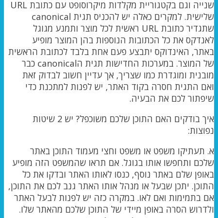
שנייה וגם בקטגוריית מקלדות מיקרוסופט עם כתובת URL
שלישית. למקרים כאלה יש להכניס תגית canonical
שתגדיר כתובת URL ראשית לכל מוצר ותמנע מגוגל
לאנדקס את כל הכתובות הנוספות בהן המוצר מופיע
באתר, האינדוקס יתבצע פעם אחת בלבד לכתובת הראשית
של המוצר. במערכות החדישות תגית הcanonical כבר
מובנית ומוגדרת כמו שצריך, אך עדיין חשוב לבדוק זאת
ואם התגית חסרה בקוד האתר, יש לפנות למתכנת כדי
שיפתור לכם את הבעיה.
איך בודקים האם התוכן שלכם משוכפל? יש 2 שיטות
נפוצות:
א. תעתיקו משפט או משפט וחצי מעמוד התוכן באתר
שלכם ותחפשו אותו בגוגל. אם תראו שהמשפט הזה מופיע
באופן שלם באתר נוסף, כנסו לאותו האתר ובדקו את כל
התוכן. יתכן שבעל או מנהל אותו האתר גנב לכם את התוכן,
אם בתמימות ואם לאו. במקרה כזה יש לפנות לבעל האתר
ולדרוש הסרה באופן מיידי של התוכן שלכם מהאתר שלו.