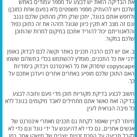
את הבדיקה הזאת יש לבצע על מספר עמודים באתש
שלכם ויש להעתיק מספר משפטים (לא בפעם אחת כמובן)
ולחפש אותם בגוגל, יתכן שרק חלק מהתוכן שלכם נגנב
וגם זה מצב לא תקין כיוון שגוגל תזהה את זה כתוכן כפול
והלאגוריתם יכול להוריד אתכם במיקום למרות שהתוכן
שלכם במקור.
ב. אם יש לכם הרבה תכנים באתר וקשה לכם לבדוק באופן
ידני את כל התכנים, מומלץ להשתמש בכלי בתשלום ששמו
copyscape שיסרוק את כל האינטרנט ויבדוק ביסודיות
האם התוכן שלכם מופיע באתרים אחרים ויעדכן אתכם על
כך.
חשוב לבצע בדיקת מקוריות תוכן מדי פעם וחובה לבצע
בדיקה זאת כאשר אתם מתחילים לאבד מיקומים בגוגל ללא
כל סיבה הנראית לעין.
מיותר לציין שאסור לקחת גם תכנים מאתרי אינטרנט של
אנשים אחרים, גם כדי לא להיענש על ידי גוגל וגם כדי לא
לקבל תביעה על הפרת זכויות יוצרים של מישהו אחר. כמו