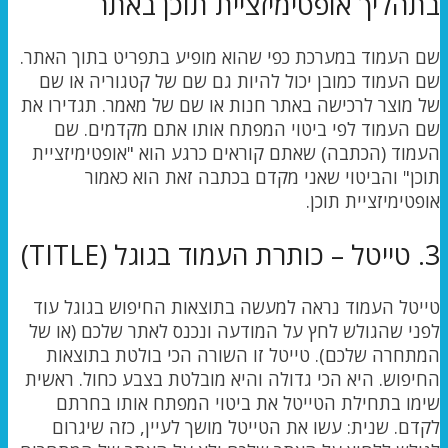
בתהליך אופטימיזציית תוכן באתר
שם העמוד במערכת כפי שהוא מופיע בתפריט בתוך האתר.
שם העמוד כמובן יכול להיות גם שם של קטגוריה או שם
של מוצר לרכישה באתר חנות או שם של מאמר. תגדירו את
שם העמוד לפי ביטוי המפתח אותו אתם מקדמים. שם
העמוד (הכתבה) שאתם קוראים כרגע הוא "אופטימיזציית
תוכן" והביטוי שאני מקדם בכתבה זאת הוא כאמור
אופטימיזציית תוכן.
3. טייטל – כותרת העמוד בגוגל (TITLE)
טייטל העמוד נראה למעשה בתוצאות החיפוש בגוגל עוד
לפני שהגולש לחץ על המודעה ונכנס לאתר שלכם (או של
המתחרה שלכם). טייטל זו השורה הכי בולטת בתוצאות
החיפוש. היא הכי גדולה והיא מובלטת בצבע כחול. ראשית
שימו בתחילת הטייטל את ביטוי המפתח אותו בחרתם
לקדם. שנית: עשו את הטייטל מושך לעיין, כזה שיגרום