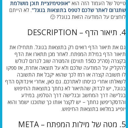
טייטל של העמוד הזה הוא
"אופטימיזציית תוכן מושלמת
שתגרום לאתר שלכם לטפס בתוצאות בגוגל"
. לא הייתם
לוחצים על המודעה הזאת בגוגל? 🙂
4. תיאור הדף – DESCRIPTION
גם את תיאור הדף רואים רק בתוצאות בגוגל. תתחילו את
תיאור הדף במילת המפתח. לאחר מכן תתארו את הדף
בקצרה (סה"כ כ150 תווים) והמטרה שוב לגרום לגולש
להקליק על המודעה שלכם ולא על תוצאה אחרת, אז ספקו
לו תשובה קצרה או רמז לכך שהוא יקבל את התשובה
לשאלתו אחרי כניסתו לאתרכם. גם כאן, אחרי אינדוקס הדף
בגוגל, יש לבדוק שהתיאור לא נחתך בתוצאות החיפוש
בגלישה דרך המחשב ובגלישה דרך הטלפון. במידע
והדסקריפשן נחתך – יש לקצר אותו כך שתוכנו ישמר והוא
יופיע במלואו בתוצאות החיפוש.
5. מטה של מילות המפתח – META