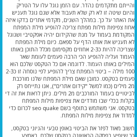
והייתם מתקדמים נהדר. עם הזמן גוגל עלו על הטריק
והיום שיטה זו לא רק שלא תעבוד אלא שגם גוגל תעניש
את האתר על כך. במהלך השנים, מקדמי אתרים בדקו איזה
אחוז צפיפות מילות מפתח צריכה להופיע מילת המפתח
המקודמת בעמוד על מנת שהקידום יהיה אפקטיבי ושגוגל
לא תעניש את אותו הדף על ספאם. כיום מילת המפתח
שצריכה להיות כ2-3 אחוזים מקסימום מכלל התוכן באותו
העמוד ועליה להופיע הכי הרבה פעמים לעומת שאר
המילים באותו העמוד. לדוגמה אם כל הטקסט שלכם הוא
100 מילה – ביטוי המפתח צריך להופיע לפי נוסחה זו כ2-3
פעמים בטקסט. כמובן שאם מילת המפתח שלנו מורכבת
מ2 מילים (כמו למשל "קידום אתרים"), אנו נתייחס רק
לביטויים בעמוד המורכבים מ2 מילים. ניתן לראות את זה די
בקלות בכלי שבו מודדים את צפיפות מילות המפתח
בטקסט. אני משתמש בתוסף בשם seo quake לכרום כדי
למדוד את צפיפות מילות המפתח.
חשוב מאוד לפזר את הביטוי באופן טבעי והגיוני בטקסט,
כך שיופיע בפסקה הראשונה בטקסט שלכם, באמצע