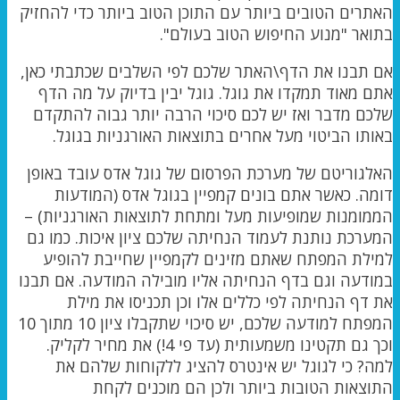
האתרים הטובים ביותר עם התוכן הטוב ביותר כדי להחזיק
בתואר "מנוע החיפוש הטוב בעולם".
אם תבנו את הדף\האתר שלכם לפי השלבים שכתבתי כאן,
אתם מאוד תמקדו את גוגל. גוגל יבין בדיוק על מה הדף
שלכם מדבר ואז יש לכם סיכוי הרבה יותר גבוה להתקדם
באותו הביטוי מעל אחרים בתוצאות האורגניות בגוגל.
האלגוריטם של מערכת הפרסום של גוגל אדס עובד באופן
דומה. כאשר אתם בונים קמפיין בגוגל אדס (המודעות
הממומנות שמופיעות מעל ומתחת לתוצאות האורגניות) –
המערכת נותנת לעמוד הנחיתה שלכם ציון איכות. כמו גם
למילת המפתח שאתם מזינים לקמפיין שחייבת להופיע
במודעה וגם בדף הנחיתה אליו מובילה המודעה. אם תבנו
את דף הנחיתה לפי כללים אלו וכן תכניסו את מילת
המפתח למודעה שלכם, יש סיכוי שתקבלו ציון 10 מתוך 10
וכך גם תקטינו משמעותית (עד פי 4!) את מחיר לקליק.
למה? כי לגוגל יש אינטרס להציג ללקוחות שלהם את
התוצאות הטובות ביותר ולכן הם מוכנים לקחת