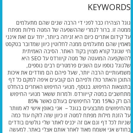
KEYWORDS
גוגל הצהירו כבר לפני די הרבה שנים שהם מתעלמים
ממטה זו. ברור לגמרי שההשפעה של המטה מילות מפתח
על קידום אתרים כיום היא זניחה ביותר, יחד עם זאת אינני
מאמין שהם מתעלמים ממנה לחלוטין כיוון שמדובר בטקסט
חי שגוגל קורא מצוין בקוד האתר. הסיבה האמיתית
להשקפעה המועטה של מטה קיוורדס על SEO היא
שלגוגל נוספו עם השנים פרמטרים רבים נוספים,
משמעותיים הרבה יותר, שעל פיהם הם מודדים את איכות
התוכן והאתר כולו ולפיהם הם קובעים איפה למקם כל דף
בתוצאות החיפוש. בנוסף, מנועי החיפוש האחרים בהחלט
מתחשבים במטה קייוורדס. ולמרות ששאר מנועי החיפוש
הם רק כ15% מכל החיפושים בעולם כאשר 85%
מהחיפושים מתבצעים בגוגל – אני באופן אישי לא מוותר
על הזנת מילות מפתח למטה זו כיוון שזה לוקח עוד כמה
שניות לכל דף וגם אם זה יכניס לאתר שלי גולשים בודדים
בחודש אני אשמח מאוד לאחר אותם אצלי באתר. למעשה