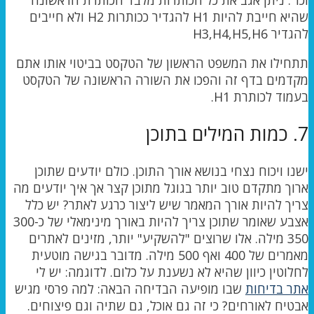
שהיא חייבת להיות H1 להגדיר ככותרות H2 ולא חייבים
להגדיר H3,H4,H5,H6
תתחילו את המשפט הראשון של הטקסט בביטוי אותו אתם
מקדמים בדף זה והפכו את השורה הראשונה של הטקסט
בעמוד לכותרת H1.
7. כמות המילים בתוכן
ישנו ויכוח נצחי בנושא אורך התוכן. כולם יודעים שתוכן
ארוך מתקדם טוב יותר בגוגל מתוכן קצר אך איך יודעים מה
צריך להיות אורך המאמר שיש ליצור כרגע לאתר? יש כלל
אצבע שאומר שתוכן צריך להיות באורך מינימאלי של כ300-
350 מילה. אלו שרוצים "להשקיע" יותר, מזינים לאתרים
מאמרים של 400 ואף 500 מילה. מדובר בגישה מוטעית
לחלוטין כיוון שהיא לא נשענת על כלום. לדוגמה: יש לי
אתר בדיחות
שבו מופיעה הבדיחה הבאה: למה פרסי מגיש
אבטיח לאורחים? כי זה גם אוכל, גם שתיה וגם פיצוחים.