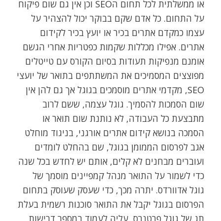
או ממשלתית לכל תחום הSEO וכן אין גם שום פיקוח
על התחום. כל אדם שקם בבוקר יכול להצהיר על
עצמו כמקדם אתרים בכיר או יועץ בכיר לקידום
אתרים. אפילו מכללות שקמות כפטריות אחרי הגשם
אומנם מנפיקות תעודות בסיום הקורס עם טייטלים
מפוצצים המסמיכים את המשתתפים בתואר של יועצי
SEO, מקדמי אתרים מוסמכים בגוגל אך גם להן אין
שום הסמכות להסמיך. גוגל עצמה, ששם לרוב
מתבצעת כל העבודה, לא נותנת שום תואר או
הסמכה בנושא קידום אתרים אורגני, בניגוד מוחלט
אגב לפרסום הממומן בגוגל, שם בהחלט לומדים
ועוברים מבחנים לא קלים, אותם יש לחדש בכל שנה
כדי לשמור על התואר מנהל קמפיינים מוסמך של
גוגל אדוורדס. יתרה מכך, כדי שעסק שעוסק בתחום
הפרסום בגוגל יקבל את התואר סוכנות רשמית בעלת
תג של גוגל פרטנרס, עליה לעמוד במספר דרישות,