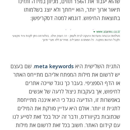
שהוא יעבור את ה156 תווים, מכיוון במידה ותזינו
תיאור ארוך יותר, הוא ייחתך ולא יוצג בשלמותו
בתוצאות החיפוש. דוגמא למטה דסקריפשן:
התגית השלישית היא
meta keywords
. שם בעצם
יש לרשום את מילות המפתח אליהם מתייחס האתר
או הדף הספציפי. בעבר כך גוגל שייכה אתרים
לחיפוש, אך בעקבות ניצול לרעה של אנשים
באפשרות זו, הודיעה גוגל כי היא איננה מתייחסת
לתגית זו יותר. אולם היא עדיין סורקת את המילים
שכתובות בקיוורדס, ודבר זה יכול בכל זאת לסייע לנו
עם קידום האתר. חשוב בכל זאת לרשום את מילות