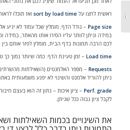
לאחר מכן תגיעו אל העמוד שיציג לכם את נתוני האת
ראשית לחצו על
sort by load time
ואז תוכלו לראו
איך להשתלט על מחשב
מרחוק?
Page size
במידה וניתן לוותר עליו הסירו אותו מהאתר, במידה ו
לכם הרבה תמונות בדף הבית, מומלץ לפזר אותם בין 
Load time
– זמן טעינת הדף. כמה שיותר נמוך כך טוב י
Requests
– מספר האלמנטים (השאילתות מהשרתים)
ניתן להוריד אלמנט והשינוי לא יפגע משמעותית באתר
Perf. grade
– ציון איכות – נתון זה הוא בעצם חיבו
לקבל ציון גבוה ככל שניתן.
את השינויים בכמות השאילתות וש
התמונות ניתן בדרך כלל לבצע די ב