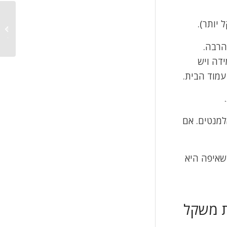
איך בוד
 יותר).
חודשית
מפתח?.
וקל הרבה.
ידה ויש
עמוד הבית.
מנטים. אם
השאיפה היא
ת משקל