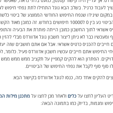
ורדס. אך עדיין היה קישור קטנטן, כמעט בלתי נראה, שאפשר ל
ך לעבוד כרגיל. בשלב הבא גוגל התחילו לתת נפחי חיפוש לא
חיפושים, גוגל אמרו שהנפח החיפוש הממוצע לאותו הביטוי נע בין 0 ל10000 חיפושים בחודש. ז
טיס אשראי לתוך החשבון כמובן הייתה פותרת את הבעיה והתופ
ולם. ב2017 הגיע עדכון נוסף ומעכשיו כבר לא ניתן ליצור חשבון גוגל אדוורדס מבלי להזי
ם חייבים להכניס כרטיס אשראי. אבל אם אתם חושבים שזה יעזו
י החיפוש אתם חייבים עכשיו חשבון אדוורדס פעיל. כלומר, לפ
ויקים. הפתרון הוא להקים קמפיין על תקציב ממש ממש ממש נ
צים להקים אחד כזה, כנסו לגוגל אדוורדס בקישור הבא:
יט העליון לחצו על
כלים
ולאחר מכן לחצו על
מתכנן מילות ה
וש ומגמות, בדיוק כמו בתמונה הבאה: