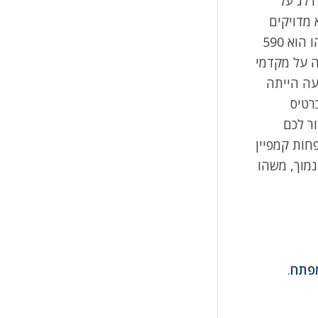
דלג על
 מדויקים
למי שלא הזין כרטיס אשראי בחשבון האדוורדס. למשל במקום שיגידו שנפח החיפוש החודשי הממוצע של ביטוי כלשהו הוא 590
ה כמובן מאוד הקשה על מקדמי
עה הייתה
ן כרטיס
ר לכם
חות קמפיין
מוך, משהו
מפתח
.