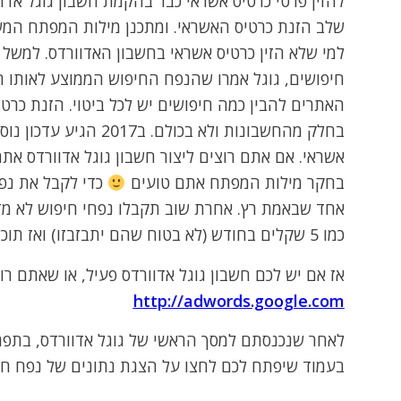
להזין פרטי כרטיס אשראי כבר בהקמת חשבון גוגל אדו
שלב הזנת כרטיס האשראי. ומתכנן מילות המפתח המשי
האתרים להבין כמה חיפושים יש לכל ביטוי. הזנת כר
בחלק מהחשבונות ולא בכ
אשראי. אם אתם רוצים ליצור חשבון גוגל אדוורדס את
בחקר מילות המפתח אתם טועים
כדי לקבל את נפח
אחד שבאמת רץ. אחרת שוב תקבלו נפחי חיפוש לא מד
כמו 5 שקלים בחודש (לא בטוח שהם יתבזבזו) ואז תוכלו סוף סוף לקבל את נפחי החיפוש של הביטויים.
אז אם יש לכם חשבון גוגל אדוורדס פעיל, או שאתם רו
http://adwords.google.com
לאחר שנכנסתם למסך הראשי של גוגל אדוורדס, בתפר
בעמוד שיפתח לכם לחצו על הצגת נתונים של נפח חיפ