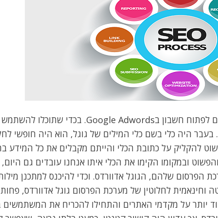
בכדי לבדוק את כמות החיפושים החודשית אתם צריכים לפתוח חשבון בGoogle Adwords. בכדי 
 בעבר היה כלי בשם כלי המילים של גוגל, הוא היה חופשי לחלוט
שוט להקליק על כתובת הכלי והייתם מקבלים את כל המידע בח
פשוט ובמקומו הקימו את הכלי איתו אנחנו עובדים גם היום, כ
כת הפרסום שלהם, הגוגל אדוורדס. וכדי להיכנס למתכנן מילו
ה וחינאמית לחלוטין של מערכת הפרסום גוגל אדוורדס, פחות א
גל החליטו להקשות עוד יותר על מקדמי האתרים והתחילו להכריח את המשתמשי